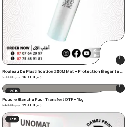
Rouleau De Plastification 200M Mat – Protection Élégante Et
169.00
د.م.
Durable
200.00
د.م.
-20%
Poudre Blanche Pour Transfert DTF – 1kg
199.00
د.م.
249.00
د.م.
-13%