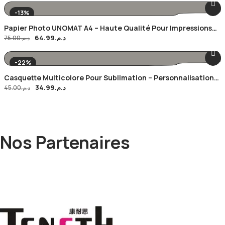
-13%
Papier Photo UNOMAT A4 – Haute Qualité Pour Impressions
64.99
د.م.
Nettes X20
75.00
د.م.
-22%
Casquette Multicolore Pour Sublimation – Personnalisation
34.99
د.م.
Facile Et Qualité Supérieure
45.00
د.م.
Nos Partenaires