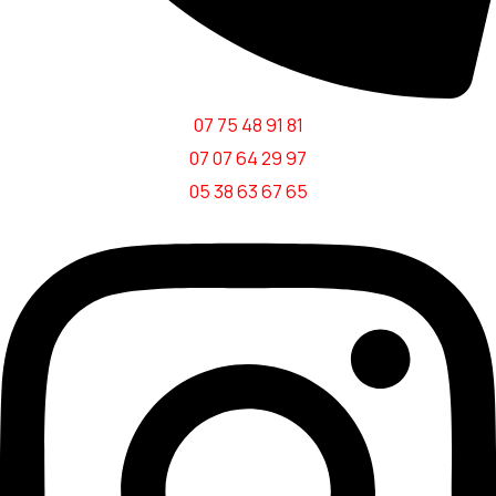
07 75 48 91 81
07 07 64 29 97
‎05 38 63 67 65