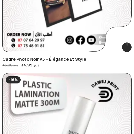
Cadre Photo Noir A5 – Élégance Et Style
34.99
د.م.
45.00
د.م.
-16%