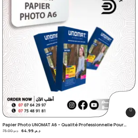
Papier Photo UNOMAT A6 – Qualité Professionnelle Pour
64.99
د.م.
Impressions Haute Définition X100
75.00
د.م.