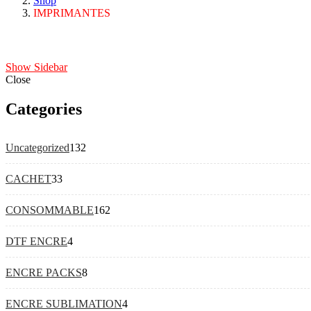
Shop
IMPRIMANTES
Show Sidebar
Close
Categories
Uncategorized
132
CACHET
33
CONSOMMABLE
162
DTF ENCRE
4
ENCRE PACKS
8
ENCRE SUBLIMATION
4