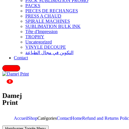
PACK SUBLIMATION PROMO
PACKS
PIECES DE RECHANGES
PRESS A CHAUD
SPIRALE MACHINES
SUBLIMATION BULK INK
Tête d'Impression
TROPHY
Uncategorized
VINYLE DECOUPE
التكوين في مجال الطباعة
Contact
0
Damej
Print
Accueil
Shop
Catégories
Contact
Home
Refund and Returns Poli
Hamburger Toggle Menu