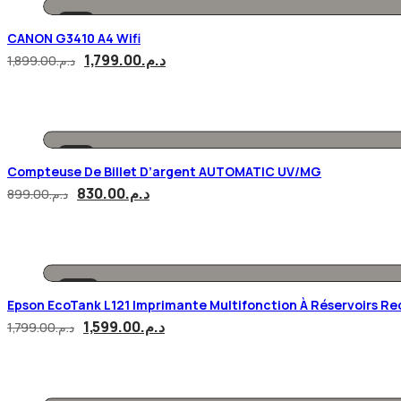
-5%
CANON G3410 A4 Wifi
1,799.00
د.م.
1,899.00
د.م.
-8%
Compteuse De Billet D’argent AUTOMATIC UV/MG
830.00
د.م.
899.00
د.م.
-11%
Epson EcoTank L121 Imprimante Multifonction À Réservoirs R
1,599.00
د.م.
1,799.00
د.م.