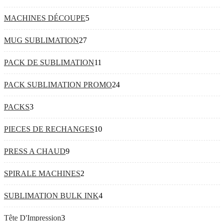
MACHINES DÉCOUPE
5
MUG SUBLIMATION
27
PACK DE SUBLIMATION
11
PACK SUBLIMATION PROMO
24
PACKS
3
PIECES DE RECHANGES
10
PRESS A CHAUD
9
SPIRALE MACHINES
2
SUBLIMATION BULK INK
4
Tête D'Impression
3