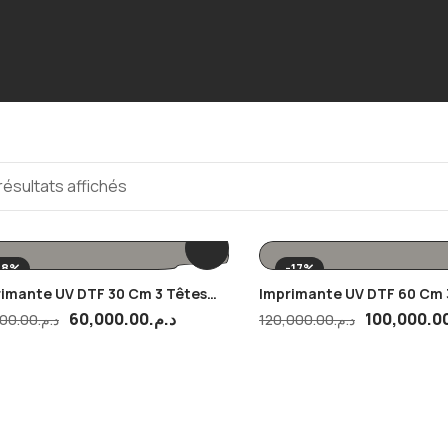
résultats affichés
-8%
-17%
imante UV DTF 30 Cm 3 Têtes
Imprimante UV DTF 60 Cm 
pression XP600 À Laminage
D’impression I3200 À Lami
60,000.00
د.م.
100,000.0
00.00
د.م.
120,000.00
د.م.
omatique
Automatique