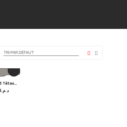
3 Têtes
nage
0
د.م.